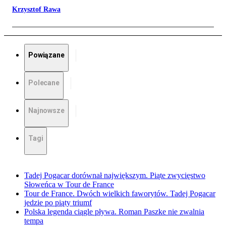
Krzysztof Rawa
Powiązane
Polecane
Najnowsze
Tagi
Tadej Pogacar dorównał największym. Piąte zwycięstwo
Słoweńca w Tour de France
Tour de France. Dwóch wielkich faworytów. Tadej Pogacar
jedzie po piąty triumf
Polska legenda ciągle pływa. Roman Paszke nie zwalnia
tempa