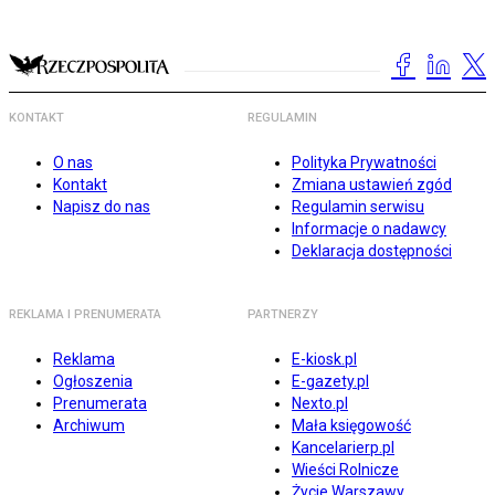
KONTAKT
REGULAMIN
O nas
Polityka Prywatności
Kontakt
Zmiana ustawień zgód
Napisz do nas
Regulamin serwisu
Informacje o nadawcy
Deklaracja dostępności
REKLAMA I PRENUMERATA
PARTNERZY
Reklama
E-kiosk.pl
Ogłoszenia
E-gazety.pl
Prenumerata
Nexto.pl
Archiwum
Mała księgowość
Kancelarierp.pl
Wieści Rolnicze
Życie Warszawy