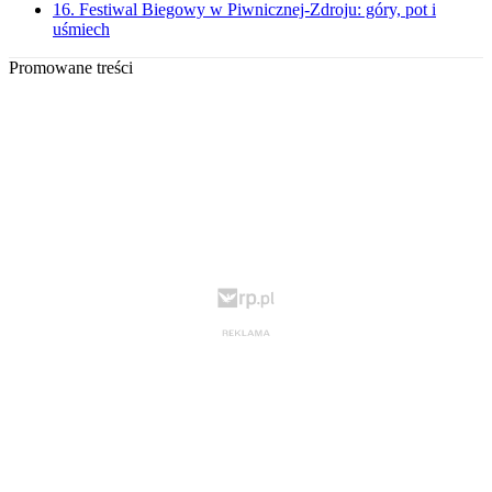
16. Festiwal Biegowy w Piwnicznej-Zdroju: góry, pot i
uśmiech
Promowane treści