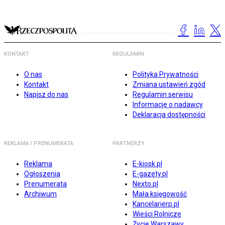
KONTAKT
REGULAMIN
O nas
Polityka Prywatności
Kontakt
Zmiana ustawień zgód
Napisz do nas
Regulamin serwisu
Informacje o nadawcy
Deklaracja dostępności
REKLAMA I PRENUMERATA
PARTNERZY
Reklama
E-kiosk.pl
Ogłoszenia
E-gazety.pl
Prenumerata
Nexto.pl
Archiwum
Mała księgowość
Kancelarierp.pl
Wieści Rolnicze
Życie Warszawy