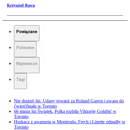
Krzysztof Rawa
Powiązane
Polecane
Najnowsze
Tagi
Nie drażnij Igi. Udany rewanż za Roland Garros i awans do
ćwierćfinału w Toronto
66 minut Igi Świątek. Polka rozbiła Viktoriję Golubić w
Toronto
Hurkacz z awansem w Montrealu. Fręch i Linette odpadły w
Toronto