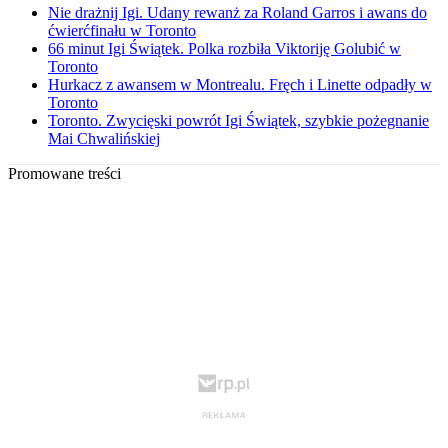
Nie drażnij Igi. Udany rewanż za Roland Garros i awans do
ćwierćfinału w Toronto
66 minut Igi Świątek. Polka rozbiła Viktoriję Golubić w
Toronto
Hurkacz z awansem w Montrealu. Fręch i Linette odpadły w
Toronto
Toronto. Zwycięski powrót Igi Świątek, szybkie pożegnanie
Mai Chwalińskiej
Promowane treści