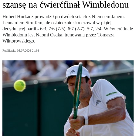
szansę na ćwierćfinał Wimbledonu
Hubert Hurkacz prowadził po dwóch setach z Niemcem Janem-
Lennardem Struffem, ale ostatecznie skreczował w piątej,
decydującej partii - 6:3, 7:6 (7-5), 6:7 (2-7), 5:7, 2:4. W ćwierćfinale
Wimbledonu jest Naomi Osaka, trenowana przez Tomasza
Wiktorowskiego.
Publikacja:
05.07.2026 21:34