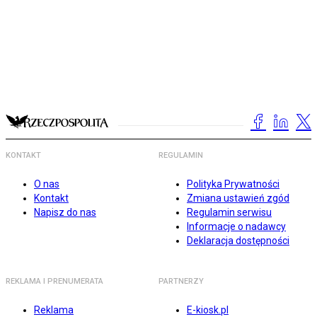
KONTAKT
REGULAMIN
O nas
Polityka Prywatności
Kontakt
Zmiana ustawień zgód
Napisz do nas
Regulamin serwisu
Informacje o nadawcy
Deklaracja dostępności
REKLAMA I PRENUMERATA
PARTNERZY
Reklama
E-kiosk.pl