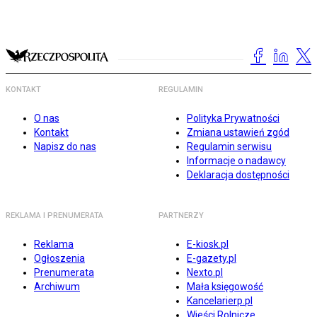
KONTAKT
REGULAMIN
O nas
Polityka Prywatności
Kontakt
Zmiana ustawień zgód
Napisz do nas
Regulamin serwisu
Informacje o nadawcy
Deklaracja dostępności
REKLAMA I PRENUMERATA
PARTNERZY
Reklama
E-kiosk.pl
Ogłoszenia
E-gazety.pl
Prenumerata
Nexto.pl
Archiwum
Mała księgowość
Kancelarierp.pl
Wieści Rolnicze