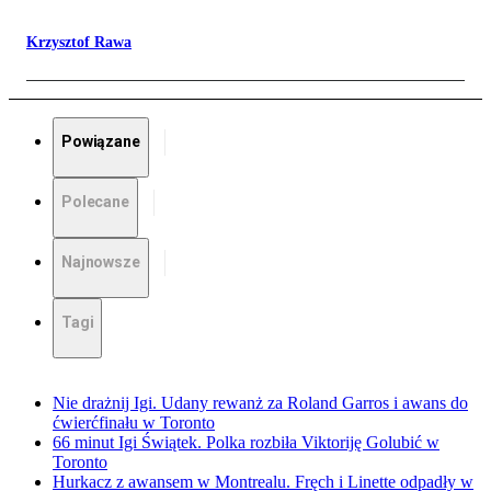
Krzysztof Rawa
Powiązane
Polecane
Najnowsze
Tagi
Nie drażnij Igi. Udany rewanż za Roland Garros i awans do
ćwierćfinału w Toronto
66 minut Igi Świątek. Polka rozbiła Viktoriję Golubić w
Toronto
Hurkacz z awansem w Montrealu. Fręch i Linette odpadły w