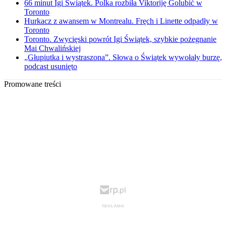
66 minut Igi Świątek. Polka rozbiła Viktoriję Golubić w
Toronto
Hurkacz z awansem w Montrealu. Fręch i Linette odpadły w
Toronto
Toronto. Zwycięski powrót Igi Świątek, szybkie pożegnanie
Mai Chwalińskiej
„Głupiutka i wystraszona”. Słowa o Świątek wywołały burzę,
podcast usunięto
Promowane treści