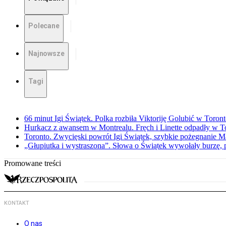
Polecane
Najnowsze
Tagi
66 minut Igi Świątek. Polka rozbiła Viktoriję Golubić w Toron
Hurkacz z awansem w Montrealu. Fręch i Linette odpadły w T
Toronto. Zwycięski powrót Igi Świątek, szybkie pożegnanie M
„Głupiutka i wystraszona”. Słowa o Świątek wywołały burzę, 
Promowane treści
KONTAKT
O nas