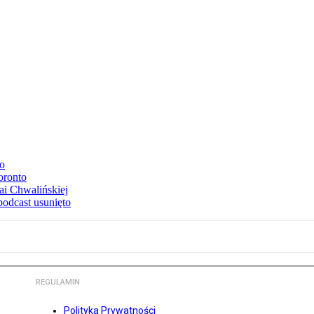
to
oronto
ai Chwalińskiej
podcast usunięto
REGULAMIN
Polityka Prywatności