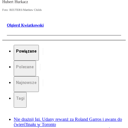
Hubert Hurkacz
Foto: REUTERS/Matthew Childs
Olgierd Kwiatkowski
Powiązane
Polecane
Najnowsze
Tagi
Nie drażnij Igi. Udany rewanż za Roland Garros i awans do
ćwierćfinału w Toronto