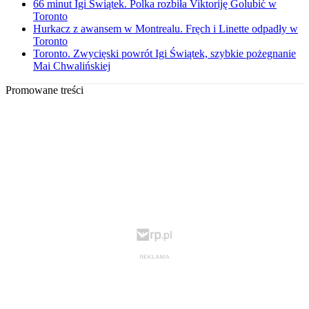
66 minut Igi Świątek. Polka rozbiła Viktoriję Golubić w
Toronto
Hurkacz z awansem w Montrealu. Fręch i Linette odpadły w
Toronto
Toronto. Zwycięski powrót Igi Świątek, szybkie pożegnanie
Mai Chwalińskiej
Promowane treści