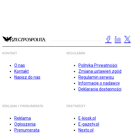
KONTAKT
REGULAMIN
O nas
Polityka Prywatności
Kontakt
Zmiana ustawień zgód
Napisz do nas
Regulamin serwisu
Informacje o nadawcy
Deklaracja dostępności
REKLAMA I PRENUMERATA
PARTNERZY
Reklama
E-kiosk.pl
Ogłoszenia
E-gazety.pl
Prenumerata
Nexto.pl