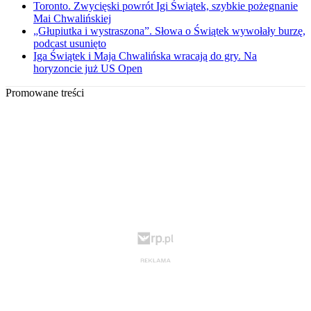
Toronto. Zwycięski powrót Igi Świątek, szybkie pożegnanie
Mai Chwalińskiej
„Głupiutka i wystraszona”. Słowa o Świątek wywołały burzę,
podcast usunięto
Iga Świątek i Maja Chwalińska wracają do gry. Na
horyzoncie już US Open
Promowane treści