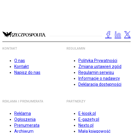
KONTAKT
REGULAMIN
O nas
Polityka Prywatności
Kontakt
Zmiana ustawień zgód
Napisz do nas
Regulamin serwisu
Informacje o nadawcy
Deklaracja dostępności
REKLAMA I PRENUMERATA
PARTNERZY
Reklama
E-kiosk.pl
Ogłoszenia
E-gazety.pl
Prenumerata
Nexto.pl
Archiwum
Mała księgowość