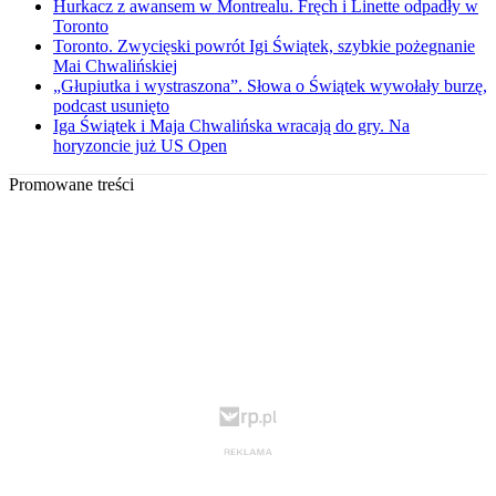
Hurkacz z awansem w Montrealu. Fręch i Linette odpadły w
Toronto
Toronto. Zwycięski powrót Igi Świątek, szybkie pożegnanie
Mai Chwalińskiej
„Głupiutka i wystraszona”. Słowa o Świątek wywołały burzę,
podcast usunięto
Iga Świątek i Maja Chwalińska wracają do gry. Na
horyzoncie już US Open
Promowane treści