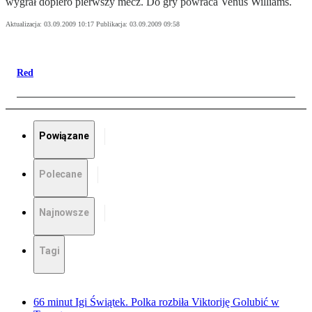
wygrał dopiero pierwszy mecz. Do gry powraca Venus Williams.
Aktualizacja:
03.09.2009 10:17
Publikacja:
03.09.2009 09:58
Red
Powiązane
Polecane
Najnowsze
Tagi
66 minut Igi Świątek. Polka rozbiła Viktoriję Golubić w