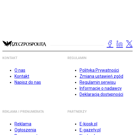
KONTAKT
REGULAMIN
O nas
Polityka Prywatności
Kontakt
Zmiana ustawień zgód
Napisz do nas
Regulamin serwisu
Informacje o nadawcy
Deklaracja dostępności
REKLAMA I PRENUMERATA
PARTNERZY
Reklama
E-kiosk.pl
Ogłoszenia
E-gazety.pl