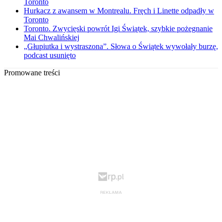
Toronto
Hurkacz z awansem w Montrealu. Fręch i Linette odpadły w
Toronto
Toronto. Zwycięski powrót Igi Świątek, szybkie pożegnanie
Mai Chwalińskiej
„Głupiutka i wystraszona”. Słowa o Świątek wywołały burzę,
podcast usunięto
Promowane treści