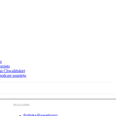
to
oronto
ai Chwalińskiej
podcast usunięto
REGULAMIN
Polityka Prywatności