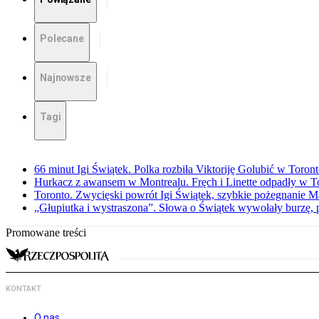
Polecane
Najnowsze
Tagi
66 minut Igi Świątek. Polka rozbiła Viktoriję Golubić w Toron
Hurkacz z awansem w Montrealu. Fręch i Linette odpadły w T
Toronto. Zwycięski powrót Igi Świątek, szybkie pożegnanie M
„Głupiutka i wystraszona”. Słowa o Świątek wywołały burzę, 
Promowane treści
KONTAKT
O nas