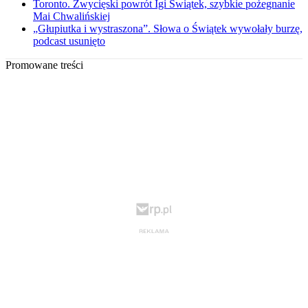
Toronto. Zwycięski powrót Igi Świątek, szybkie pożegnanie
Mai Chwalińskiej
„Głupiutka i wystraszona”. Słowa o Świątek wywołały burzę,
podcast usunięto
Promowane treści