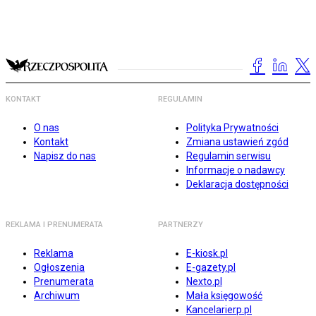
KONTAKT
REGULAMIN
O nas
Polityka Prywatności
Kontakt
Zmiana ustawień zgód
Napisz do nas
Regulamin serwisu
Informacje o nadawcy
Deklaracja dostępności
REKLAMA I PRENUMERATA
PARTNERZY
Reklama
E-kiosk.pl
Ogłoszenia
E-gazety.pl
Prenumerata
Nexto.pl
Archiwum
Mała księgowość
Kancelarierp.pl