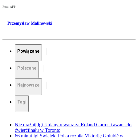
Foto: AFP
Przemysław Malinowski
Powiązane
Polecane
Najnowsze
Tagi
Nie drażnij Igi. Udany rewanż za Roland Garros i awans do
ćwierćfinału w Toronto
66 minut Igi Świątek. Polka rozbiła Viktoriję Golubić w