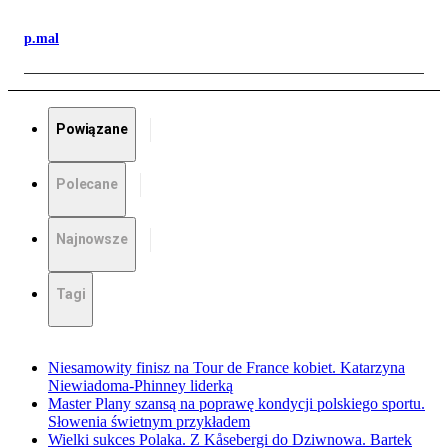
p.mal
Powiązane
Polecane
Najnowsze
Tagi
Niesamowity finisz na Tour de France kobiet. Katarzyna
Niewiadoma-Phinney liderką
Master Plany szansą na poprawę kondycji polskiego sportu.
Słowenia świetnym przykładem
Wielki sukces Polaka. Z Kåsebergi do Dziwnowa. Bartek