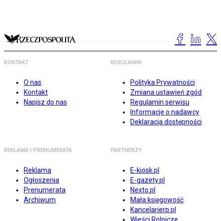
KONTAKT
REGULAMIN
O nas
Polityka Prywatności
Kontakt
Zmiana ustawień zgód
Napisz do nas
Regulamin serwisu
Informacje o nadawcy
Deklaracja dostępności
REKLAMA I PRENUMERATA
PARTNERZY
Reklama
E-kiosk.pl
Ogłoszenia
E-gazety.pl
Prenumerata
Nexto.pl
Archiwum
Mała księgowość
Kancelarierp.pl
Wieści Rolnicze