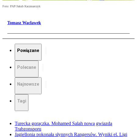
Foto: PAP/Jakub Kaczmarczyk
Tomasz Wacławek
Powiązane
Polecane
Najnowsze
Tagi
Turecka gorączka. Mohamed Salah nową gwiazdą
Trabzonsporu
Jagiellonia pokonała słynnych Rangersów. Wyniki el. Ligi