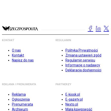
KONTAKT
REGULAMIN
O nas
Polityka Prywatności
Kontakt
Zmiana ustawień zgód
Napisz do nas
Regulamin serwisu
Informacje o nadawcy
Deklaracja dostępności
REKLAMA I PRENUMERATA
PARTNERZY
Reklama
E-kiosk.pl
Ogłoszenia
E-gazety.pl
Prenumerata
Nexto.pl
Archiwum
Mała księgowość