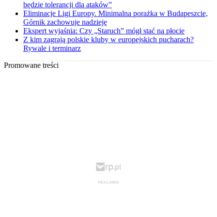
będzie tolerancji dla ataków”
Eliminacje Ligi Europy. Minimalna porażka w Budapeszcie,
Górnik zachowuje nadzieję
Ekspert wyjaśnia: Czy „Staruch” mógł stać na płocie
Z kim zagrają polskie kluby w europejskich pucharach?
Rywale i terminarz
Promowane treści