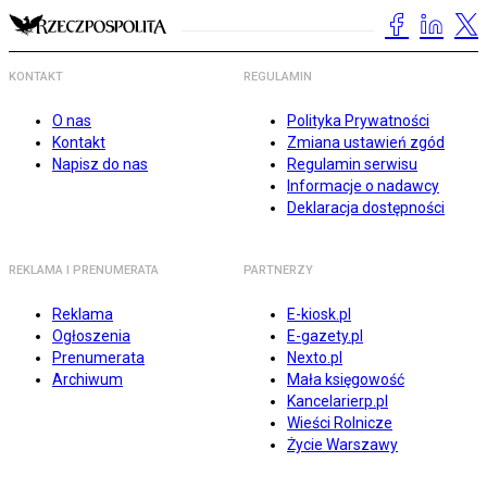
KONTAKT
REGULAMIN
O nas
Polityka Prywatności
Kontakt
Zmiana ustawień zgód
Napisz do nas
Regulamin serwisu
Informacje o nadawcy
Deklaracja dostępności
REKLAMA I PRENUMERATA
PARTNERZY
Reklama
E-kiosk.pl
Ogłoszenia
E-gazety.pl
Prenumerata
Nexto.pl
Archiwum
Mała księgowość
Kancelarierp.pl
Wieści Rolnicze
Życie Warszawy