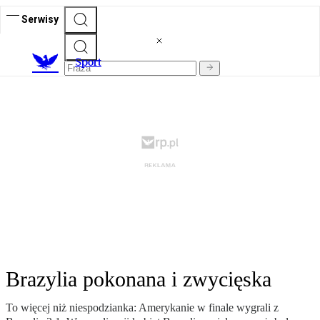
Serwisy
S
port
Brazylia pokonana i zwycięska
To więcej niż niespodzianka: Amerykanie w finale wygrali z