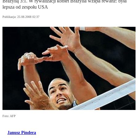
Brazylią 3:1. W rywalizacji kobiet Brazylia wzięła rewanż: była
lepsza od zespołu USA
Publikacja:
25.08.2008 02:37
Foto: AFP
Janusz Pindera