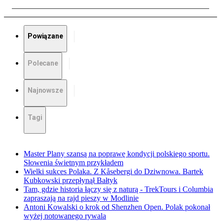
Powiązane
Polecane
Najnowsze
Tagi
Master Plany szansą na poprawę kondycji polskiego sportu.
Słowenia świetnym przykładem
Wielki sukces Polaka. Z Kåsebergi do Dziwnowa. Bartek
Kubkowski przepłynął Bałtyk
Tam, gdzie historia łączy się z naturą - TrekTours i Columbia
zapraszają na rajd pieszy w Modlinie
Antoni Kowalski o krok od Shenzhen Open. Polak pokonał
wyżej notowanego rywala