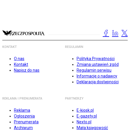
KONTAKT
REGULAMIN
O nas
Polityka Prywatności
Kontakt
Zmiana ustawień zgód
Napisz do nas
Regulamin serwisu
Informacje o nadawcy
Deklaracja dostępności
REKLAMA I PRENUMERATA
PARTNERZY
Reklama
E-kiosk.pl
Ogłoszenia
E-gazety.pl
Prenumerata
Nexto.pl
Archiwum
Mała księgowość