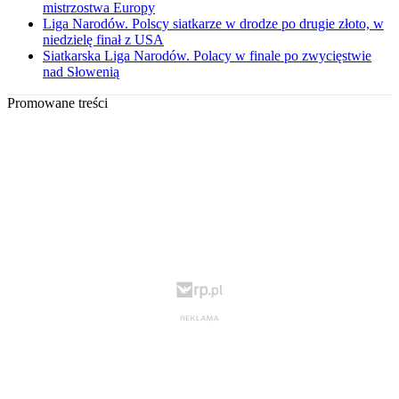
mistrzostwa Europy
Liga Narodów. Polscy siatkarze w drodze po drugie złoto, w
niedzielę finał z USA
Siatkarska Liga Narodów. Polacy w finale po zwycięstwie
nad Słowenią
Promowane treści