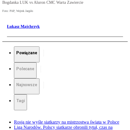
Bogdanka LUK vs Aluron CMC Warta Zawiercie
Foto: PAP, Wojtek Jargiło
Łukasz Majchrzyk
Powiązane
Polecane
Najnowsze
Tagi
Rosja nie wyśle siatkarzy na mistrzostwa świata w Polsce
Liga Narodów. Polscy siatkarze obronili tytuł, czas na