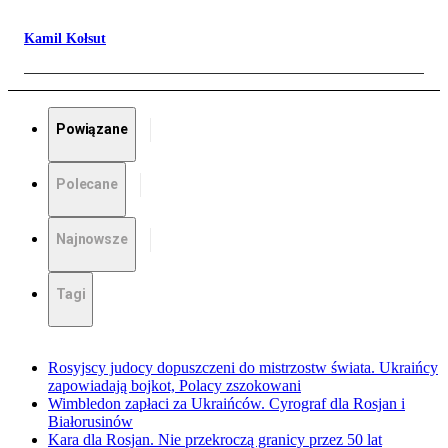
Kamil Kołsut
Powiązane
Polecane
Najnowsze
Tagi
Rosyjscy judocy dopuszczeni do mistrzostw świata. Ukraińcy
zapowiadają bojkot, Polacy zszokowani
Wimbledon zapłaci za Ukraińców. Cyrograf dla Rosjan i
Białorusinów
Kara dla Rosjan. Nie przekroczą granicy przez 50 lat