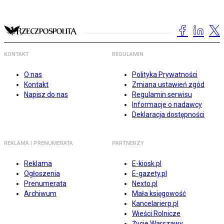
KONTAKT
REGULAMIN
O nas
Polityka Prywatności
Kontakt
Zmiana ustawień zgód
Napisz do nas
Regulamin serwisu
Informacje o nadawcy
Deklaracja dostępności
REKLAMA I PRENUMERATA
PARTNERZY
Reklama
E-kiosk.pl
Ogłoszenia
E-gazety.pl
Prenumerata
Nexto.pl
Archiwum
Mała księgowość
Kancelarierp.pl
Wieści Rolnicze
Życie Warszawy