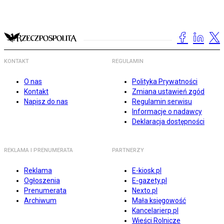
KONTAKT
REGULAMIN
O nas
Polityka Prywatności
Kontakt
Zmiana ustawień zgód
Napisz do nas
Regulamin serwisu
Informacje o nadawcy
Deklaracja dostępności
REKLAMA I PRENUMERATA
PARTNERZY
Reklama
E-kiosk.pl
Ogłoszenia
E-gazety.pl
Prenumerata
Nexto.pl
Archiwum
Mała księgowość
Kancelarierp.pl
Wieści Rolnicze