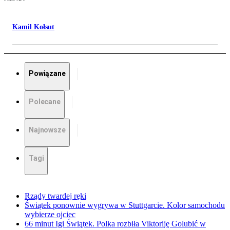
Kamil Kołsut
Powiązane
Polecane
Najnowsze
Tagi
Rządy twardej ręki
Świątek ponownie wygrywa w Stuttgarcie. Kolor samochodu
wybierze ojciec
66 minut Igi Świątek. Polka rozbiła Viktoriję Golubić w