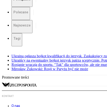
Polecane
Najnowsze
Tagi
Ukraina ogłasza bojkot kwalifikacji do igrzysk. Zaskakujący 
Ukraińcy na ewentualny bojkot igrzysk patrzą sceptycznie. Potr
Rosjanie wracają do sportu. "Tak" dla sportowców, ale nie m
Mirosław Żukowski: Rosji w Paryżu być nie może
Promowane treści
KONTAKT
O nas