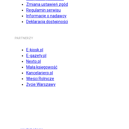
Zmiana ustawień zgód
Regulamin serwisu
Informacje o nadawcy
Deklaracja dostępności
PARTNERZY
E-kiosk.pl
E-gazety.pl
Nexto.pl
Mała księgowość
Kancelarierp.pl
Wieści Rolnicze
Życie Warszawy