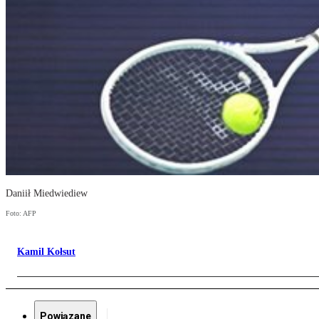
Daniił Miedwiediew
Foto: AFP
Kamil Kołsut
Powiązane