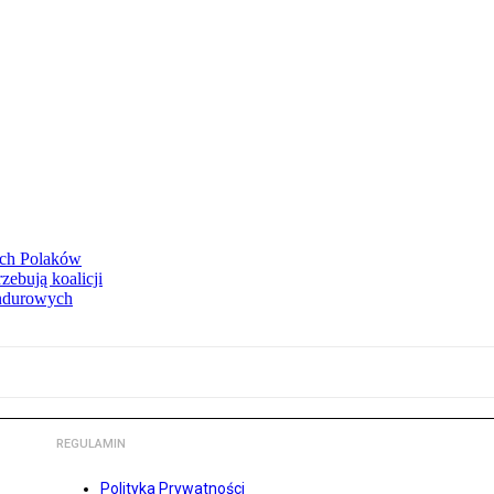
ruch Polaków
zebują koalicji
undurowych
REGULAMIN
Polityka Prywatności