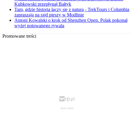
Kubkowski przepłynął Bałtyk
Tam, gdzie historia łączy się z naturą - TrekTours i Columbia
zapraszają na rajd pieszy w Modlinie
Antoni Kowalski o krok od Shenzhen Open. Polak pokonał
wyżej notowanego rywala
Promowane treści