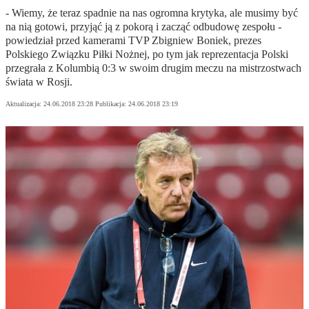
- Wiemy, że teraz spadnie na nas ogromna krytyka, ale musimy być
na nią gotowi, przyjąć ją z pokorą i zacząć odbudowę zespołu -
powiedział przed kamerami TVP Zbigniew Boniek, prezes
Polskiego Związku Piłki Nożnej, po tym jak reprezentacja Polski
przegrała z Kolumbią 0:3 w swoim drugim meczu na mistrzostwach
świata w Rosji.
Aktualizacja:
24.06.2018 23:28
Publikacja:
24.06.2018 23:19