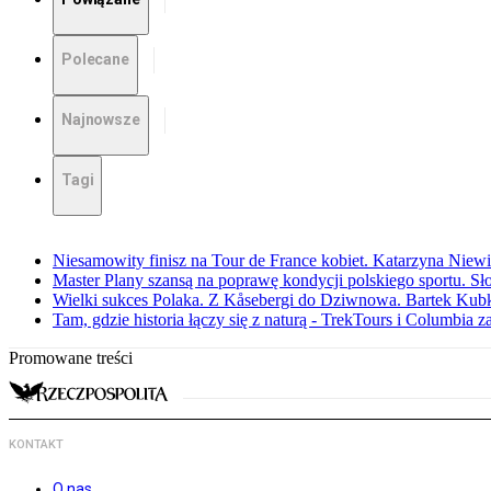
Polecane
Najnowsze
Tagi
Niesamowity finisz na Tour de France kobiet. Katarzyna Niew
Master Plany szansą na poprawę kondycji polskiego sportu. S
Wielki sukces Polaka. Z Kåsebergi do Dziwnowa. Bartek Kubk
Tam, gdzie historia łączy się z naturą - TrekTours i Columbia z
Promowane treści
KONTAKT
O nas