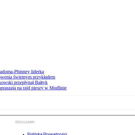
iadoma-Phinney liderką
łowenia świetnym przykładem
owski przepłynął Bałtyk
apraszają na rajd pieszy w Modlinie
REGULAMIN
Polityka Prywatności