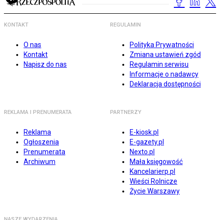
KONTAKT
REGULAMIN
O nas
Polityka Prywatności
Kontakt
Zmiana ustawień zgód
Napisz do nas
Regulamin serwisu
Informacje o nadawcy
Deklaracja dostępności
REKLAMA I PRENUMERATA
PARTNERZY
Reklama
E-kiosk.pl
Ogłoszenia
E-gazety.pl
Prenumerata
Nexto.pl
Archiwum
Mała księgowość
Kancelarierp.pl
Wieści Rolnicze
Życie Warszawy
NASZE WYDARZENIA