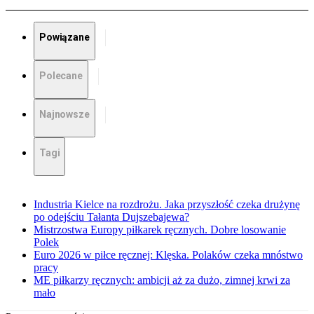
Powiązane
Polecane
Najnowsze
Tagi
Industria Kielce na rozdrożu. Jaka przyszłość czeka drużynę
po odejściu Tałanta Dujszebajewa?
Mistrzostwa Europy piłkarek ręcznych. Dobre losowanie
Polek
Euro 2026 w piłce ręcznej: Klęska. Polaków czeka mnóstwo
pracy
ME piłkarzy ręcznych: ambicji aż za dużo, zimnej krwi za
mało