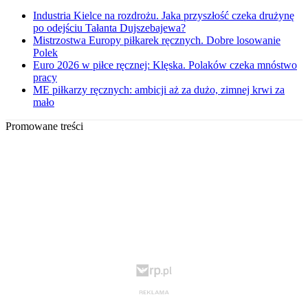
Industria Kielce na rozdrożu. Jaka przyszłość czeka drużynę
po odejściu Tałanta Dujszebajewa?
Mistrzostwa Europy piłkarek ręcznych. Dobre losowanie
Polek
Euro 2026 w piłce ręcznej: Klęska. Polaków czeka mnóstwo
pracy
ME piłkarzy ręcznych: ambicji aż za dużo, zimnej krwi za
mało
Promowane treści