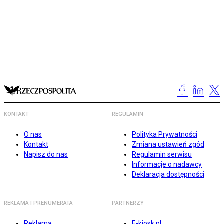
KONTAKT
REGULAMIN
O nas
Polityka Prywatności
Kontakt
Zmiana ustawień zgód
Napisz do nas
Regulamin serwisu
Informacje o nadawcy
Deklaracja dostępności
REKLAMA I PRENUMERATA
PARTNERZY
Reklama
E-kiosk.pl