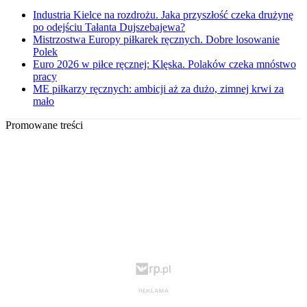
Industria Kielce na rozdrożu. Jaka przyszłość czeka drużynę
po odejściu Tałanta Dujszebajewa?
Mistrzostwa Europy piłkarek ręcznych. Dobre losowanie
Polek
Euro 2026 w piłce ręcznej: Klęska. Polaków czeka mnóstwo
pracy
ME piłkarzy ręcznych: ambicji aż za dużo, zimnej krwi za
mało
Promowane treści