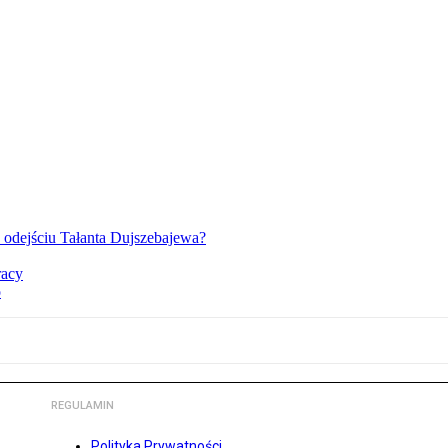
o odejściu Tałanta Dujszebajewa?
racy
o
REGULAMIN
Polityka Prywatności