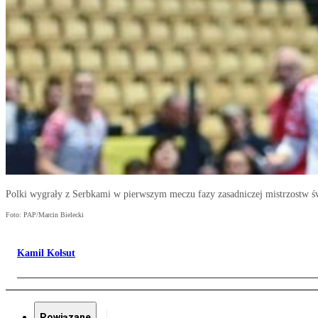
Polki wygrały z Serbkami w pierwszym meczu fazy zasadniczej mistrzostw św
Foto: PAP/Marcin Bielecki
Kamil Kołsut
Powiązane