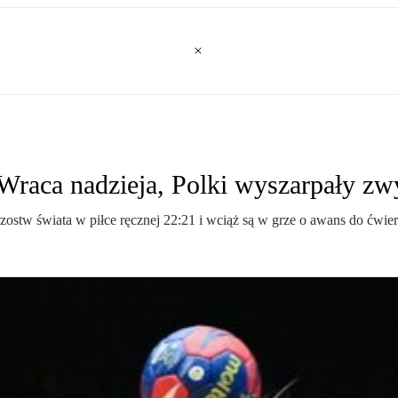
 Wraca nadzieja, Polki wyszarpały z
ostw świata w piłce ręcznej 22:21 i wciąż są w grze o awans do ćwier