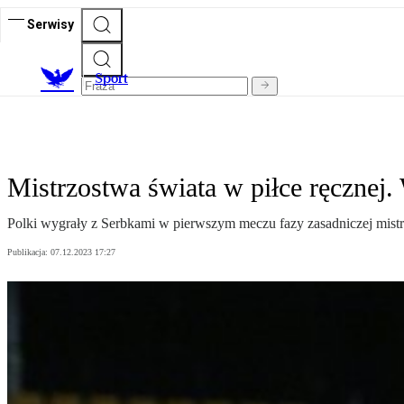
Serwisy
S
port
Mistrzostwa świata w piłce ręcznej.
Polki wygrały z Serbkami w pierwszym meczu fazy zasadniczej mistrz
Publikacja:
07.12.2023 17:27