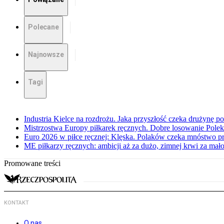
Polecane
Najnowsze
Tagi
Industria Kielce na rozdrożu. Jaka przyszłość czeka drużynę p
Mistrzostwa Europy piłkarek ręcznych. Dobre losowanie Polek
Euro 2026 w piłce ręcznej: Klęska. Polaków czeka mnóstwo p
ME piłkarzy ręcznych: ambicji aż za dużo, zimnej krwi za mał
Promowane treści
KONTAKT
O nas