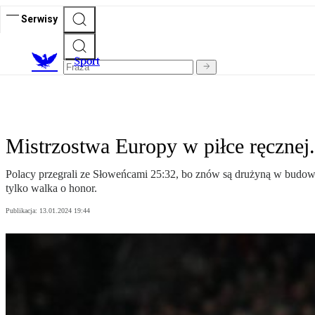
Serwisy
S
port
Mistrzostwa Europy w piłce ręcznej
Polacy przegrali ze Słoweńcami 25:32, bo znów są drużyną w budowie
tylko walka o honor.
Publikacja:
13.01.2024 19:44