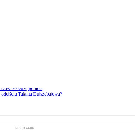
ym zawsze służę pomocą
o odejściu Tałanta Dujszebajewa?
REGULAMIN