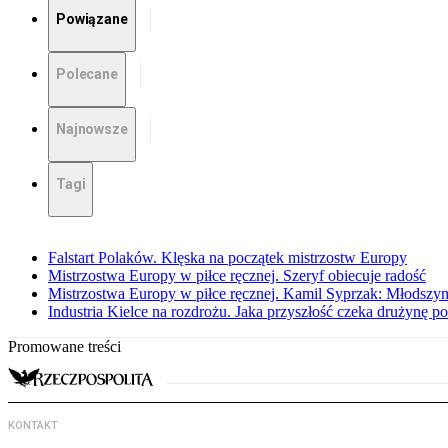
Powiązane
Polecane
Najnowsze
Tagi
Falstart Polaków. Klęska na początek mistrzostw Europy
Mistrzostwa Europy w piłce ręcznej. Szeryf obiecuje radość
Mistrzostwa Europy w piłce ręcznej. Kamil Syprzak: Młodsz
Industria Kielce na rozdrożu. Jaka przyszłość czeka drużynę p
Promowane treści
KONTAKT