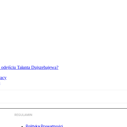
o odejściu Tałanta Dujszebajewa?
racy
o
REGULAMIN
Polityka Prywatności