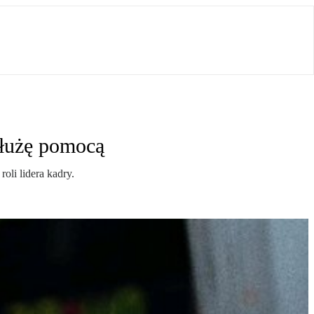
służę pomocą
oli lidera kadry.