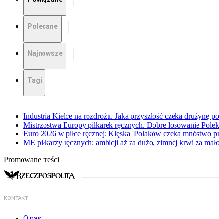
Polecane
Najnowsze
Tagi
Industria Kielce na rozdrożu. Jaka przyszłość czeka drużynę p
Mistrzostwa Europy piłkarek ręcznych. Dobre losowanie Polek
Euro 2026 w piłce ręcznej: Klęska. Polaków czeka mnóstwo p
ME piłkarzy ręcznych: ambicji aż za dużo, zimnej krwi za mał
Promowane treści
KONTAKT
O nas