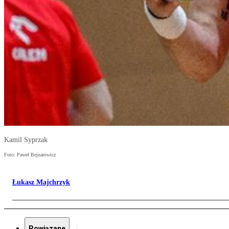
Kamil Syprzak
Foto: Paweł Bejnarowicz
Łukasz Majchrzyk
Powiązane