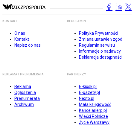
KONTAKT
REGULAMIN
O nas
Polityka Prywatności
Kontakt
Zmiana ustawień zgód
Napisz do nas
Regulamin serwisu
Informacje o nadawcy
Deklaracja dostępności
REKLAMA I PRENUMERATA
PARTNERZY
Reklama
E-kiosk.pl
Ogłoszenia
E-gazety.pl
Prenumerata
Nexto.pl
Archiwum
Mała księgowość
Kancelarierp.pl
Wieści Rolnicze
Życie Warszawy