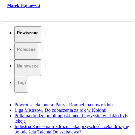
Marek Hajkowski
Powiązane
Polecane
Najnowsze
Tagi
Powrót selekcjonera. Patryk Rombel ma nowy klub
Liga Mistrzów. Do zobaczenia za rok w Kolonii
Polki na drodze po olimpijski medal. Igrzyska w Tokio były
lekcją
Industria Kielce na rozdrożu. Jaka przyszłość czeka drużynę
po odejściu Tałanta Dujszebajewa?