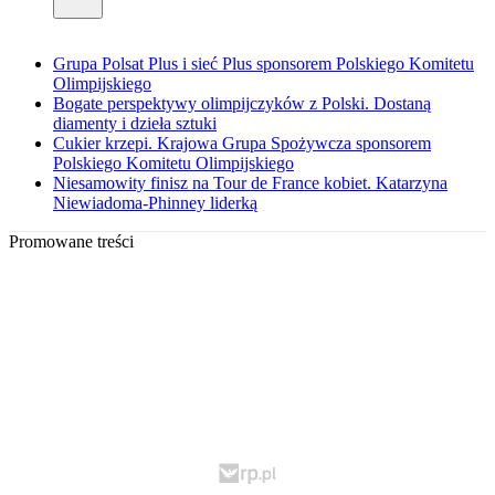
Grupa Polsat Plus i sieć Plus sponsorem Polskiego Komitetu
Olimpijskiego
Bogate perspektywy olimpijczyków z Polski. Dostaną
diamenty i dzieła sztuki
Cukier krzepi. Krajowa Grupa Spożywcza sponsorem
Polskiego Komitetu Olimpijskiego
Niesamowity finisz na Tour de France kobiet. Katarzyna
Niewiadoma-Phinney liderką
Promowane treści