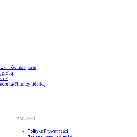
owiek świata sportu
ą próbą
yżu?
iadoma-Phinney liderką
REGULAMIN
Polityka Prywatności