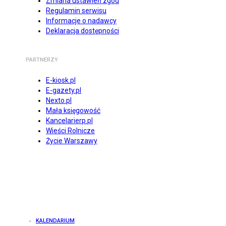
Zmiana ustawień zgód
Regulamin serwisu
Informacje o nadawcy
Deklaracja dostępności
PARTNERZY
E-kiosk.pl
E-gazety.pl
Nexto.pl
Mała księgowość
Kancelarierp.pl
Wieści Rolnicze
Życie Warszawy
KALENDARIUM