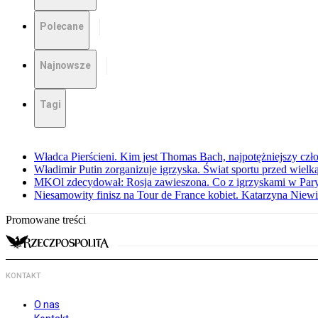
Polecane
Najnowsze
Tagi
Władca Pierścieni. Kim jest Thomas Bach, najpotężniejszy czł
Władimir Putin zorganizuje igrzyska. Świat sportu przed wielk
MKOl zdecydował: Rosja zawieszona. Co z igrzyskami w Par
Niesamowity finisz na Tour de France kobiet. Katarzyna Niew
Promowane treści
KONTAKT
O nas