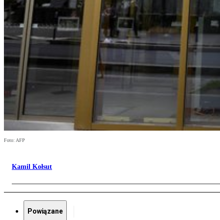
Foto: AFP
Kamil Kołsut
Powiązane