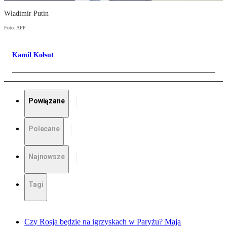
Władimir Putin
Foto: AFP
Kamil Kołsut
Powiązane
Polecane
Najnowsze
Tagi
Czy Rosja będzie na igrzyskach w Paryżu? Maja