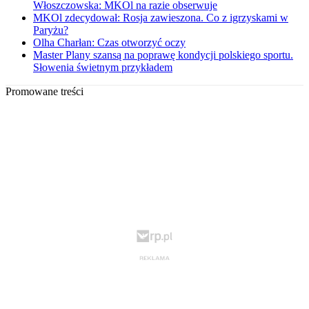
Włoszczowska: MKOl na razie obserwuje
MKOl zdecydował: Rosja zawieszona. Co z igrzyskami w
Paryżu?
Olha Charłan: Czas otworzyć oczy
Master Plany szansą na poprawę kondycji polskiego sportu.
Słowenia świetnym przykładem
Promowane treści