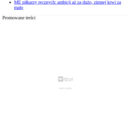
ME piłkarzy ręcznych: ambicji aż za dużo, zimnej krwi za
mało
Promowane treści