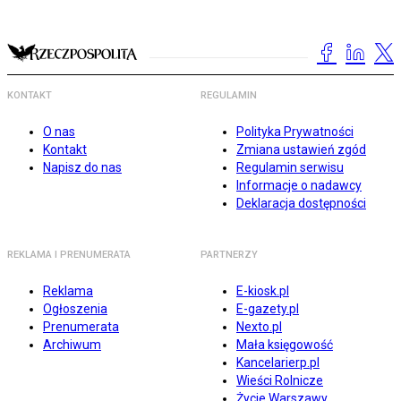
KONTAKT
REGULAMIN
O nas
Polityka Prywatności
Kontakt
Zmiana ustawień zgód
Napisz do nas
Regulamin serwisu
Informacje o nadawcy
Deklaracja dostępności
REKLAMA I PRENUMERATA
PARTNERZY
Reklama
E-kiosk.pl
Ogłoszenia
E-gazety.pl
Prenumerata
Nexto.pl
Archiwum
Mała księgowość
Kancelarierp.pl
Wieści Rolnicze
Życie Warszawy