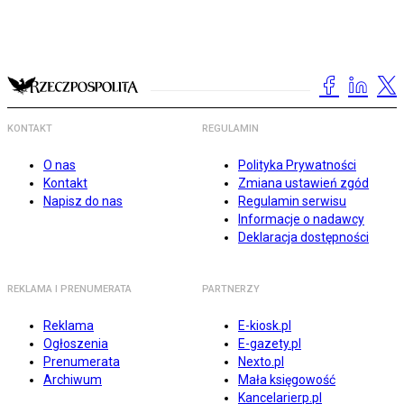
KONTAKT
REGULAMIN
O nas
Polityka Prywatności
Kontakt
Zmiana ustawień zgód
Napisz do nas
Regulamin serwisu
Informacje o nadawcy
Deklaracja dostępności
REKLAMA I PRENUMERATA
PARTNERZY
Reklama
E-kiosk.pl
Ogłoszenia
E-gazety.pl
Prenumerata
Nexto.pl
Archiwum
Mała księgowość
Kancelarierp.pl