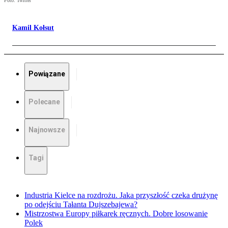
Foto: Twitter
Kamil Kołsut
Powiązane
Polecane
Najnowsze
Tagi
Industria Kielce na rozdrożu. Jaka przyszłość czeka drużynę
po odejściu Tałanta Dujszebajewa?
Mistrzostwa Europy piłkarek ręcznych. Dobre losowanie
Polek