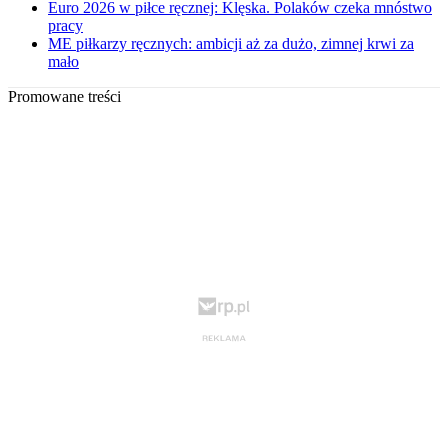
Euro 2026 w piłce ręcznej: Klęska. Polaków czeka mnóstwo
pracy
ME piłkarzy ręcznych: ambicji aż za dużo, zimnej krwi za
mało
Promowane treści