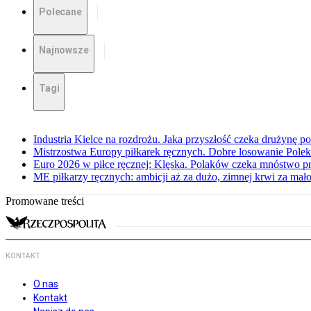
Polecane
Najnowsze
Tagi
Industria Kielce na rozdrożu. Jaka przyszłość czeka drużynę p
Mistrzostwa Europy piłkarek ręcznych. Dobre losowanie Polek
Euro 2026 w piłce ręcznej: Klęska. Polaków czeka mnóstwo p
ME piłkarzy ręcznych: ambicji aż za dużo, zimnej krwi za mał
Promowane treści
KONTAKT
O nas
Kontakt