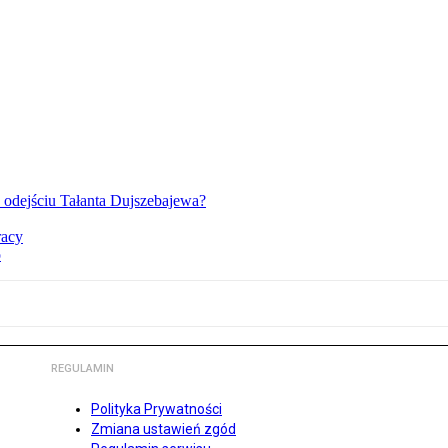
o odejściu Tałanta Dujszebajewa?
racy
o
REGULAMIN
Polityka Prywatności
Zmiana ustawień zgód