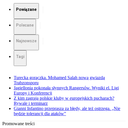
Powiązane
Polecane
Najnowsze
Tagi
Turecka gorączka. Mohamed Salah nową gwiazdą
Trabzonsporu
Jagiellonia pokonała słynnych Rangersów. Wyniki el. Ligi
Europy i Konferencji
Z kim zagrają polskie kluby w europejskich pucharach?
Rywale i terminarz
Gianni Infantino przeprasza za błędy, ale też ostrzega. „Nie
będzie tolerancji dla ataków”
Promowane treści