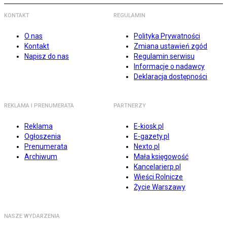
KONTAKT
REGULAMIN
O nas
Polityka Prywatności
Kontakt
Zmiana ustawień zgód
Napisz do nas
Regulamin serwisu
Informacje o nadawcy
Deklaracja dostępności
REKLAMA I PRENUMERATA
PARTNERZY
Reklama
E-kiosk.pl
Ogłoszenia
E-gazety.pl
Prenumerata
Nexto.pl
Archiwum
Mała księgowość
Kancelarierp.pl
Wieści Rolnicze
Życie Warszawy
NASZE WYDARZENIA