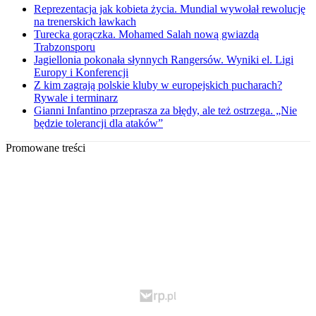
Reprezentacja jak kobieta życia. Mundial wywołał rewolucję
na trenerskich ławkach
Turecka gorączka. Mohamed Salah nową gwiazdą
Trabzonsporu
Jagiellonia pokonała słynnych Rangersów. Wyniki el. Ligi
Europy i Konferencji
Z kim zagrają polskie kluby w europejskich pucharach?
Rywale i terminarz
Gianni Infantino przeprasza za błędy, ale też ostrzega. „Nie
będzie tolerancji dla ataków”
Promowane treści