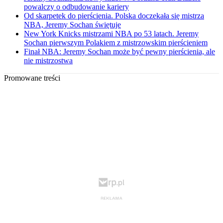
powalczy o odbudowanie kariery
Od skarpetek do pierścienia. Polska doczekała się mistrza
NBA, Jeremy Sochan świętuje
New York Knicks mistrzami NBA po 53 latach. Jeremy
Sochan pierwszym Polakiem z mistrzowskim pierścieniem
Finał NBA: Jeremy Sochan może być pewny pierścienia, ale
nie mistrzostwa
Promowane treści