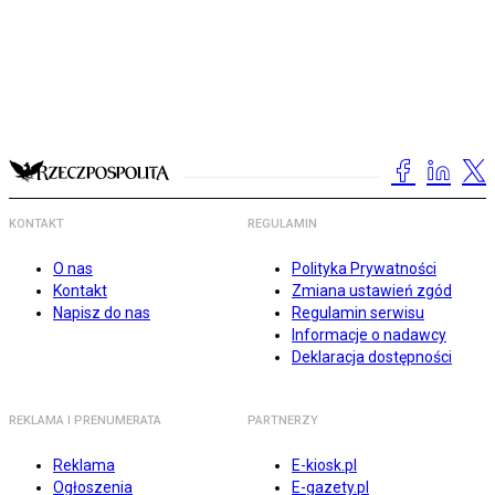
KONTAKT
REGULAMIN
O nas
Polityka Prywatności
Kontakt
Zmiana ustawień zgód
Napisz do nas
Regulamin serwisu
Informacje o nadawcy
Deklaracja dostępności
REKLAMA I PRENUMERATA
PARTNERZY
Reklama
E-kiosk.pl
Ogłoszenia
E-gazety.pl