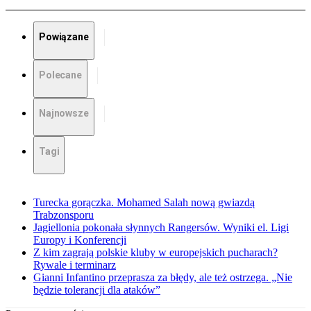
Powiązane
Polecane
Najnowsze
Tagi
Turecka gorączka. Mohamed Salah nową gwiazdą
Trabzonsporu
Jagiellonia pokonała słynnych Rangersów. Wyniki el. Ligi
Europy i Konferencji
Z kim zagrają polskie kluby w europejskich pucharach?
Rywale i terminarz
Gianni Infantino przeprasza za błędy, ale też ostrzega. „Nie
będzie tolerancji dla ataków”