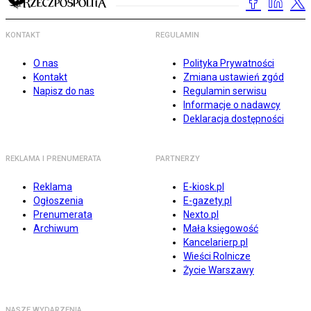
KONTAKT
REGULAMIN
O nas
Polityka Prywatności
Kontakt
Zmiana ustawień zgód
Napisz do nas
Regulamin serwisu
Informacje o nadawcy
Deklaracja dostępności
REKLAMA I PRENUMERATA
PARTNERZY
Reklama
E-kiosk.pl
Ogłoszenia
E-gazety.pl
Prenumerata
Nexto.pl
Archiwum
Mała księgowość
Kancelarierp.pl
Wieści Rolnicze
Życie Warszawy
NASZE WYDARZENIA