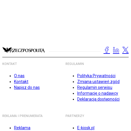
KONTAKT
REGULAMIN
O nas
Polityka Prywatności
Kontakt
Zmiana ustawień zgód
Napisz do nas
Regulamin serwisu
Informacje o nadawcy
Deklaracja dostępności
REKLAMA I PRENUMERATA
PARTNERZY
Reklama
E-kiosk.pl