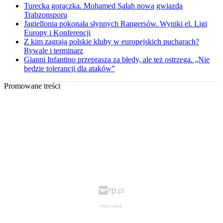
Turecka gorączka. Mohamed Salah nową gwiazdą
Trabzonsporu
Jagiellonia pokonała słynnych Rangersów. Wyniki el. Ligi
Europy i Konferencji
Z kim zagrają polskie kluby w europejskich pucharach?
Rywale i terminarz
Gianni Infantino przeprasza za błędy, ale też ostrzega. „Nie
będzie tolerancji dla ataków”
Promowane treści