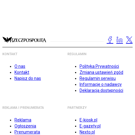
KONTAKT
REGULAMIN
O nas
Polityka Prywatności
Kontakt
Zmiana ustawień zgód
Napisz do nas
Regulamin serwisu
Informacje o nadawcy
Deklaracja dostępności
REKLAMA I PRENUMERATA
PARTNERZY
Reklama
E-kiosk.pl
Ogłoszenia
E-gazety.pl
Prenumerata
Nexto.pl