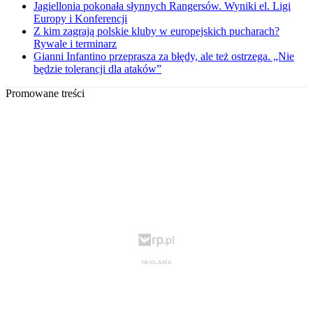
Jagiellonia pokonała słynnych Rangersów. Wyniki el. Ligi
Europy i Konferencji
Z kim zagrają polskie kluby w europejskich pucharach?
Rywale i terminarz
Gianni Infantino przeprasza za błędy, ale też ostrzega. „Nie
będzie tolerancji dla ataków”
Promowane treści