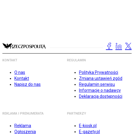
KONTAKT
REGULAMIN
O nas
Polityka Prywatności
Kontakt
Zmiana ustawień zgód
Napisz do nas
Regulamin serwisu
Informacje o nadawcy
Deklaracja dostępności
REKLAMA I PRENUMERATA
PARTNERZY
Reklama
E-kiosk.pl
Ogłoszenia
E-gazety.pl