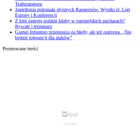
Trabzonsporu
Jagiellonia pokonała słynnych Rangersów. Wyniki el. Ligi
Europy i Konferencji
Z kim zagrają polskie kluby w europejskich pucharach?
Rywale i terminarz
Gianni Infantino przeprasza za błędy, ale też ostrzega. „Nie
będzie tolerancji dla ataków”
Promowane treści