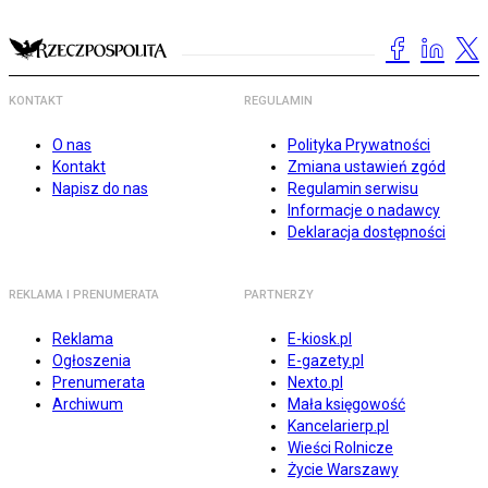
KONTAKT
REGULAMIN
O nas
Polityka Prywatności
Kontakt
Zmiana ustawień zgód
Napisz do nas
Regulamin serwisu
Informacje o nadawcy
Deklaracja dostępności
REKLAMA I PRENUMERATA
PARTNERZY
Reklama
E-kiosk.pl
Ogłoszenia
E-gazety.pl
Prenumerata
Nexto.pl
Archiwum
Mała księgowość
Kancelarierp.pl
Wieści Rolnicze
Życie Warszawy