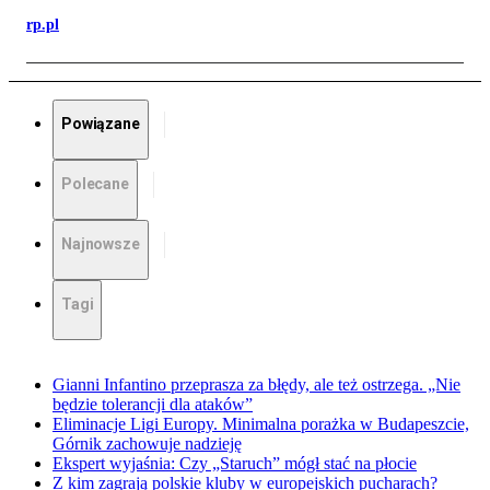
rp.pl
Powiązane
Polecane
Najnowsze
Tagi
Gianni Infantino przeprasza za błędy, ale też ostrzega. „Nie
będzie tolerancji dla ataków”
Eliminacje Ligi Europy. Minimalna porażka w Budapeszcie,
Górnik zachowuje nadzieję
Ekspert wyjaśnia: Czy „Staruch” mógł stać na płocie
Z kim zagrają polskie kluby w europejskich pucharach?