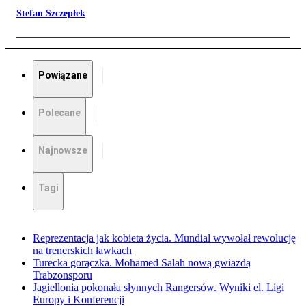
Stefan Szczepłek
Powiązane
Polecane
Najnowsze
Tagi
Reprezentacja jak kobieta życia. Mundial wywołał rewolucję
na trenerskich ławkach
Turecka gorączka. Mohamed Salah nową gwiazdą
Trabzonsporu
Jagiellonia pokonała słynnych Rangersów. Wyniki el. Ligi
Europy i Konferencji