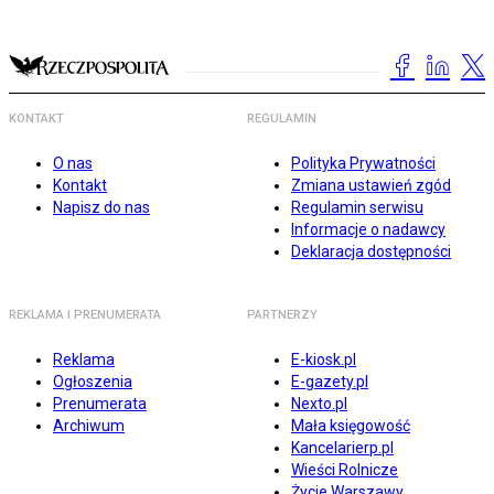
KONTAKT
REGULAMIN
O nas
Polityka Prywatności
Kontakt
Zmiana ustawień zgód
Napisz do nas
Regulamin serwisu
Informacje o nadawcy
Deklaracja dostępności
REKLAMA I PRENUMERATA
PARTNERZY
Reklama
E-kiosk.pl
Ogłoszenia
E-gazety.pl
Prenumerata
Nexto.pl
Archiwum
Mała księgowość
Kancelarierp.pl
Wieści Rolnicze
Życie Warszawy