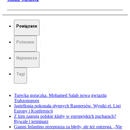
Powiązane
Polecane
Najnowsze
Tagi
Turecka gorączka. Mohamed Salah nową gwiazdą
Trabzonsporu
Jagiellonia pokonała słynnych Rangersów. Wyniki el. Ligi
Europy i Konferencji
Z kim zagrają polskie kluby w europejskich pucharach?
Rywale i terminarz
Gianni Infantino przeprasza za błędy, ale też ostrzega. „Nie