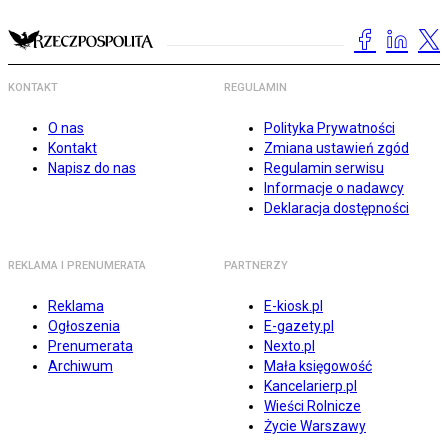
KONTAKT
REGULAMIN
O nas
Polityka Prywatności
Kontakt
Zmiana ustawień zgód
Napisz do nas
Regulamin serwisu
Informacje o nadawcy
Deklaracja dostępności
REKLAMA I PRENUMERATA
PARTNERZY
Reklama
E-kiosk.pl
Ogłoszenia
E-gazety.pl
Prenumerata
Nexto.pl
Archiwum
Mała księgowość
Kancelarierp.pl
Wieści Rolnicze
Życie Warszawy