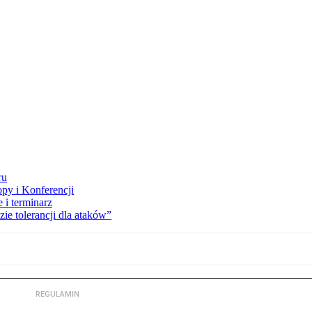
ru
opy i Konferencji
 i terminarz
zie tolerancji dla ataków”
REGULAMIN