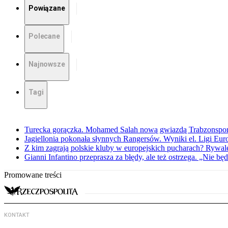
Powiązane
Polecane
Najnowsze
Tagi
Turecka gorączka. Mohamed Salah nową gwiazdą Trabzonspo
Jagiellonia pokonała słynnych Rangersów. Wyniki el. Ligi Eur
Z kim zagrają polskie kluby w europejskich pucharach? Rywale
Gianni Infantino przeprasza za błędy, ale też ostrzega. „Nie będ
Promowane treści
KONTAKT