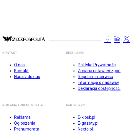
KONTAKT
REGULAMIN
O nas
Polityka Prywatności
Kontakt
Zmiana ustawień zgód
Napisz do nas
Regulamin serwisu
Informacje o nadawcy
Deklaracja dostępności
REKLAMA I PRENUMERATA
PARTNERZY
Reklama
E-kiosk.pl
Ogłoszenia
E-gazety.pl
Prenumerata
Nexto.pl