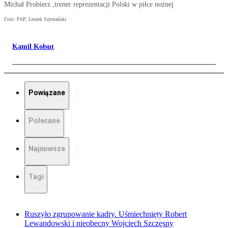
Michał Probierz ,trener reprezentacji Polski w piłce nożnej
Foto: PAP, Leszek Szymański
Kamil Kołsut
Powiązane
Polecane
Najnowsze
Tagi
Ruszyło zgrupowanie kadry. Uśmiechnięty Robert
Lewandowski i nieobecny Wojciech Szczęsny