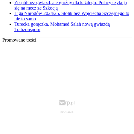
Zespół bez gwiazd, ale groźny dla każdego. Polacy szykują
się na mecz ze Szkocją
Liga Narodów 2024/25. Stolik bez Wojciecha Szczęsnego to
nie to samo
Turecka gorączka. Mohamed Salah nową gwiazdą
Trabzonsporu
Promowane treści